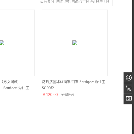
总共有5件商品,20件商品为一页,共1页第 1页
衫（男女同款
防晒抗菌冰丝面罩/口罩 Southport 秀仕宝
） Southport 秀仕宝
SG9062
￥
120.00
￥
120.00