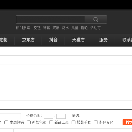
热门搜索：
旋钮
袜套
双层
防水
儿童
拖轮
活动钉
风雨衣
定制
京东店
抖音
天猫店
服务
联系
价格范围：
-
筛选：
区
本周热销
新款包邮
新品上架
服装手套
鞋包专区