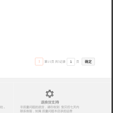
1
第1/1页 共5记录
页