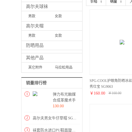
高尔夫球袜
男款
女款
高尔夫帽
男款
女款
防晒用品
其他产品
其它附件
马拉松用品
SPG-COOL护眼角防晒冰丝口罩
销量排行榜
秀仕宝 SG9063
￥
160.00
￥
160.00
1
弹力布光触媒
合成革魔术手
套（左右手）
130.00
Southport 秀
仕宝
2
高尔夫男女牛仔草帽 SG4009
SMG1081
3
袜套防水进口PU鞋面旋钮系统爆米花+TPU固定钉男鞋 Southport 秀仕宝 SE0827