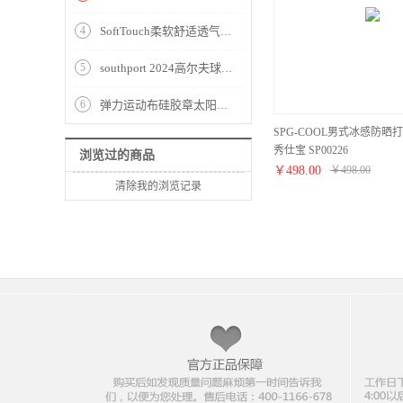
4
SoftTouch柔软舒适透气耐磨男式进口小羊皮手套 Southport 秀仕宝 SMG1080
5
southport 2024高尔夫球鞋男士新款爆米花运动鞋旋钮鞋带防水防滑
6
弹力运动布硅胶章太阳帽SG4152
SPG-COOL男式冰感防晒打底衣
秀仕宝 SP00226
浏览过的商品
￥
498.00
￥
498.00
清除我的浏览记录