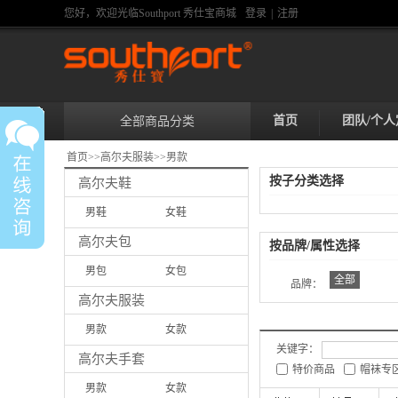
您好，欢迎光临Southport 秀仕宝商城
登录
|
注册
首页
团队/个人
全部商品分类
首页
>>
高尔夫服装
>>
男款
按子分类选择
高尔夫鞋
男鞋
女鞋
高尔夫包
按品牌/属性选择
男包
女包
全部
品牌：
高尔夫服装
男款
女款
关键字：
高尔夫手套
特价商品
帽袜专
男款
女款