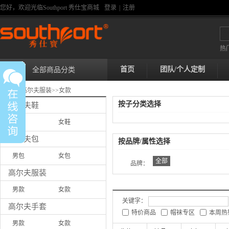
您好，欢迎光临Southport 秀仕宝商城
登录
|
注册
热
首页
团队/个人定制
全部商品分类
首页
>>
高尔夫服装
>>
女款
按子分类选择
高尔夫鞋
男鞋
女鞋
高尔夫包
按品牌/属性选择
男包
女包
全部
品牌：
高尔夫服装
男款
女款
关键字：
高尔夫手套
特价商品
帽袜专区
本周热
男款
女款