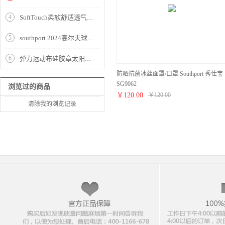
4
SoftTouch柔软舒适透气耐磨男式进口小羊皮手套 Southport 秀仕宝 SMG1080
5
southport 2024高尔夫球鞋男士新款爆米花运动鞋旋钮鞋带防水防滑
6
弹力运动布硅胶章太阳帽SG4152
防晒抗菌冰丝面罩/口罩 Southport 秀仕宝
SG9062
浏览过的商品
￥
120.00
￥
120.00
清除我的浏览记录