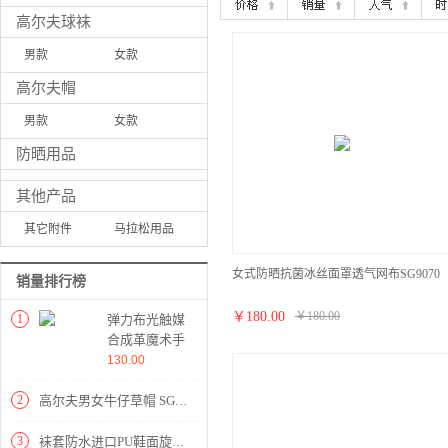
高尔夫球袜
男款
女款
高尔夫帽
男款
女款
防晒用品
其他产品
其它附件
马拉松用品
女式防晒抗菌冰丝面罩透气网布SG9070
销量排行榜
￥
180.00
￥
180.00
1
弹力布光触媒
合成革魔术手
套（左右手）
130.00
Southport 秀
仕宝
2
高尔夫男女牛仔草帽 SG4009
SMG1081
3
袜套防水进口PU鞋面旋钮系统爆米花+TPU固定钉男鞋 Southport 秀仕宝 SE0827