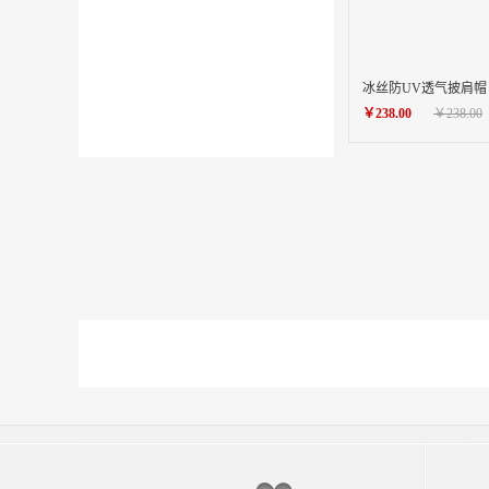
冰丝防UV透气披肩帽 S
￥
238.00
￥
238.00