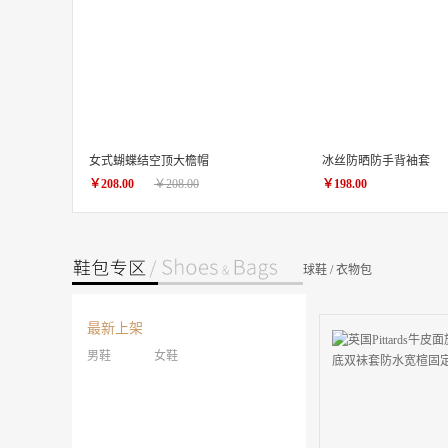
女式蝴蝶结空顶大檐帽
冰丝防晒防手背袖套
￥
208.00
￥
208.00
￥
198.00
球鞋 / 衣物包
最新上架
男鞋
女鞋