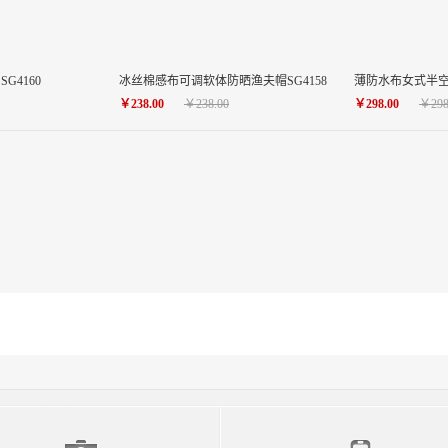
G4160
冰丝棉感布可调软体防晒渔夫帽SG4158
薄防水布女式半空顶
￥
238.00
￥
238.00
￥
298.00
￥
298