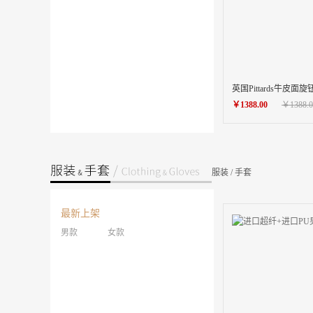
英国Pittards牛皮面
￥
1388.00
￥
1388.
双袜套防水宽楦固定钉男
服装 / 手套
最新上架
男款
女款